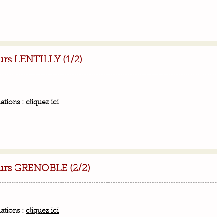
rs LENTILLY (1/2)
ations :
cliquez ici
urs GRENOBLE (2/2)
ations :
cliquez ici