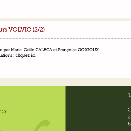
urs VOLVIC (2/2)
e par Marie-Odile CALECA et Françoise GOIGOUX
ations :
cliquez ici
T
C
aux
2
6