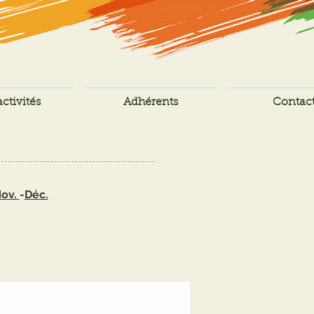
ctivités
Adhérents
Contac
ov.
-
Déc.