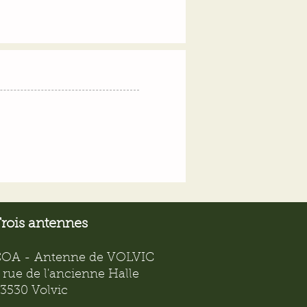
rois antennes
OA - Antenne de VOLVIC
 rue de l'ancienne Halle
3530 Volvic