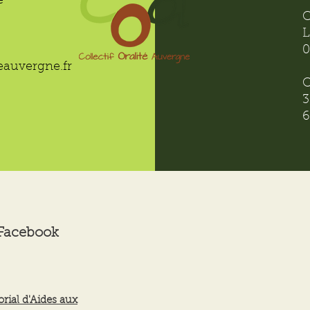
e
C
L
0
teauvergne.fr
C
3
6
 Facebook
orial d'Aides aux