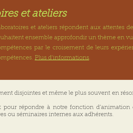
res et ateliers
boratoires et ateliers répondent aux attentes d
uhaitent ensemble approfondir un thème en vue
mpétences par le croisement de leurs expérien
ompétences.
Plus d'informations
.
arement disjointes et même le plus souvent en ré
et pour répondre à notre fonction d’animatio
res ou séminaires internes aux adhérents.