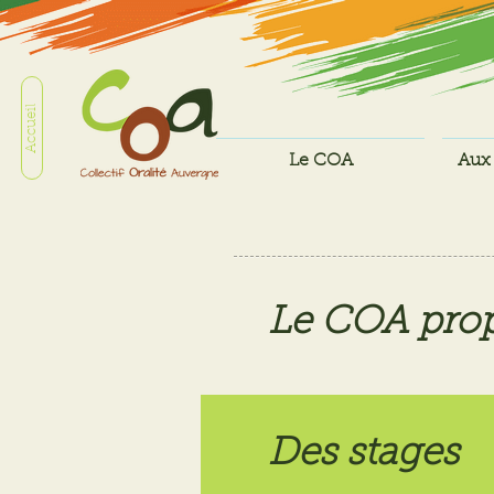
Accueil
Le COA
Aux 
Le COA pro
Des stages