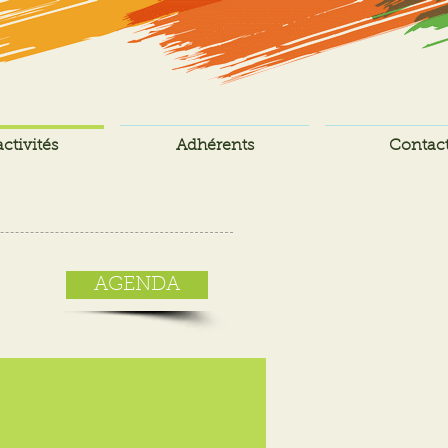
ctivités
Adhérents
Contac
AGENDA