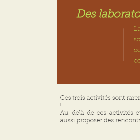
Des laboratoi
La
so
co
c
Ces trois activités sont r
!
Au-delà de ces activités 
aussi proposer des rencont