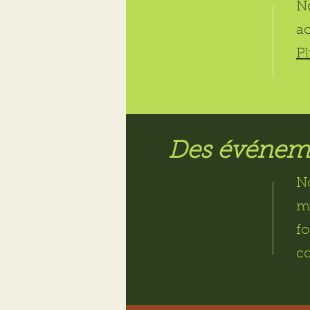
N
ac
Pl
Des événem
N
mo
f
c