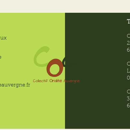
T
C
aux
2
6
e
C
L
0
teauvergne.fr
C
3
6