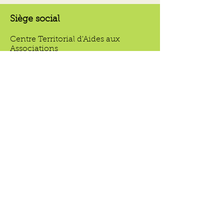
Siège social
Centre Territorial d'Aides aux
Associations
COA
Centre d'Affaires Auvergne
15 bis rue du Pré la Reine
63100 Clermont-Ferrand
Email :
coa@collectiforaliteauvergne.fr