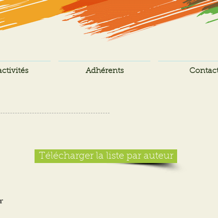
ctivités
Adhérents
Contac
Télécharger la liste par auteur
r