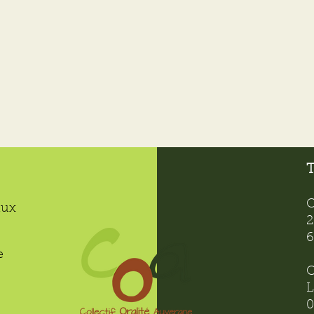
T
C
aux
2
6
e
C
L
0