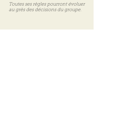
Toutes ses règles pourront évoluer
au grès des décisions du groupe.
Siège social
Centre Territorial d'Aides aux
Associations
COA
Centre d'Affaires Auvergne
15 bis rue du Pré la Reine
63100 Clermont-Ferrand
Email :
coa@collectiforaliteauvergne.fr