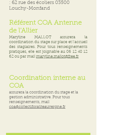
: 62 rue des écoliers 03500
Louchy-Monfand
Référent C
OA Antenne
de l'Allier
Maryline MALLOT
assurera la
coordination du stage sur place et l’accueil
des stagiaires. Pour tous renseignements
pratiques, elle est joignable au
06 12 48 12
62
ou par mail
maryline.mallot@free.fr
Coordination interne au
COA
assurera la coordination du stage et la
gestion administrative. Pour tous
renseignements, mail
coa@collectiforaliteauvergne.fr