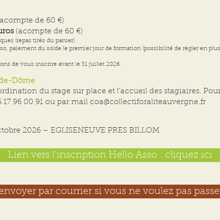
acompte de 60 €)
uros
(acompte de 60 €)
ues (repas tirés du panier).
so, paiement du solde le premier jour de formation (possibilité de régler en plusi
ns de vous inscrire avant le 31 juillet 2026.
-de-Dôme
rdination du stage sur place et l’accueil des stagiaires. P
06 17 96 00 91 ou par mail
coa@collectiforaliteauvergne.fr
5 octobre 2026 – EGLISENEUVE PRES BILLOM
Lien vers l'inscription Hello Asso : cliquez ici
renvoyer par courrier si vous ne voulez pas passer