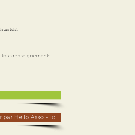
eurs fois).
our tous renseignements
 par Hello Asso - ici