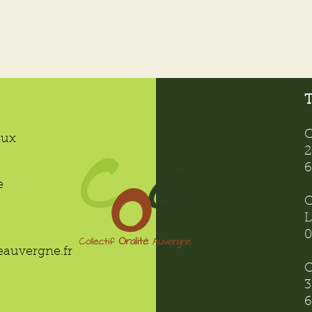
T
C
aux
2
6
e
C
L
0
teauvergne.fr
C
3
6