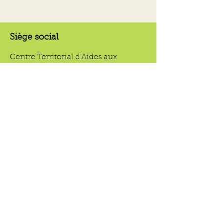
Siège social
Centre Territorial d'Aides aux
Associations
COA
Centre d'Affaires Auvergne
15 bis rue du Pré la Reine
63100 Clermont-Ferrand
Email :
coa@collectiforaliteauvergne.fr