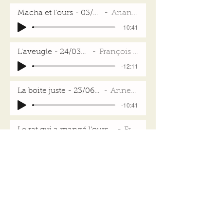
Macha et l'ours - 03/02/19
Ariane V
-10:41
L'aveugle - 24/03/19
François M
-12:11
La boite juste - 23/06/19
Anne M
-10:41
Le rat qui a mangé l'ours - 23/06/19
Fred L
-03:46
Tante Cerise - 25/06/19
Fred L
-04:44