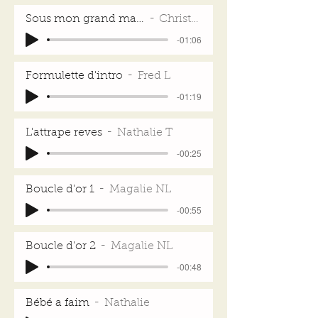
Sous mon grand marronnier
Christine B
-01:06
Formulette d'intro
Fred L
-01:19
L'attrape reves
Nathalie T
-00:25
Boucle d'or 1
Magalie NL
-00:55
Boucle d'or 2
Magalie NL
-00:48
Bébé a faim
Nathalie