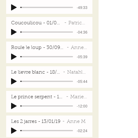
-49:33
Coucoulicou - 01/05/18
Patrick D
-04:36
Roule le loup - 30/09/18
Anne R
-05:39
Le lievre blanc - 18/11/18
Natahlie T
-05:44
Le prince serpent - 13/01/19
MarieO.C
-12:00
Les 2 jarres - 13/01/19
Anne M
-02:24