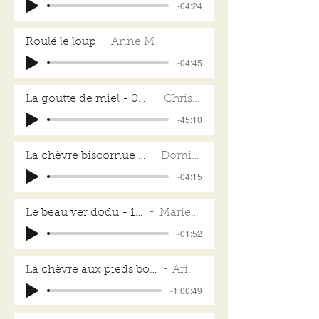
-04:24
Roulé le loup
Anne M
-04:45
La goutte de miel - 03/12/17
Christian
-45:10
La chèvre biscornue - 03/12/17
Dominique
-04:15
Le beau ver dodu - 14/05/17
MarieO- C
-01:52
La chèvre aux pieds bouclés - 09/10/17
Ariane - V
-1:00:49