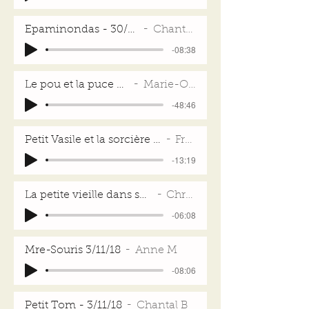
Epaminondas - 30/09/18
Chantal B
-08:38
Le pou et la puce - 28/01/18
Marie-Odile-C
-48:46
Petit Vasile et la sorcière - 28/01/18
Fred L
-13:19
La petite vieille dans sa cabane -11/03/18
Christine R
-06:08
Mre-Souris 3/11/18
Anne M
-08:06
Petit Tom - 3/11/18
Chantal B