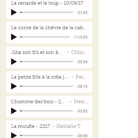
La renarde et le loup - 10/09/17
-21:43
Le conte de la chèvre de la cabane du Galoupet - 09/10/17
-1:13:29
Jiha son fils et son âne - 01/10/17
Christine B
-33:34
La petite fille à la robe jaune - 03/10/17
Patrick D
-08:15
L'homme des bois - 2017
Fred L
-03:52
La moufle - 2017
Nathalie T
-06:59