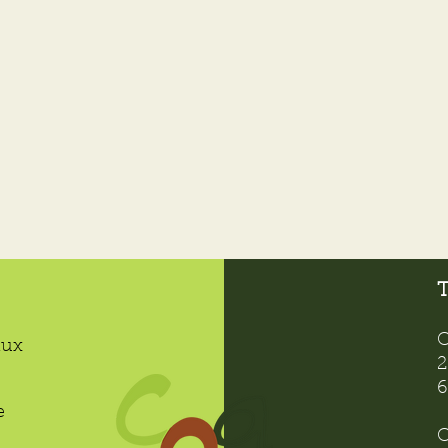
T
C
aux
2
6
e
C