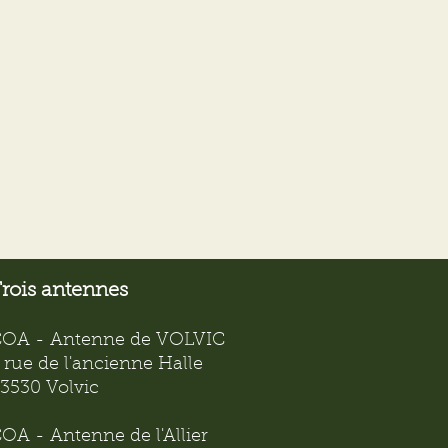
rois antennes
OA - Antenne de VOLVIC
 rue de l'ancienne Halle
3530 Volvic
OA - Antenne de l'Allier