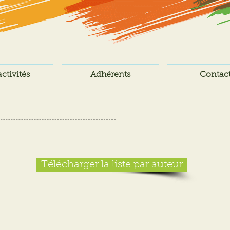
ctivités
Adhérents
Contac
Télécharger la liste par auteur